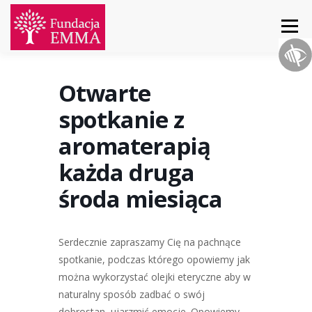
Menu
START
O NAS
AKTUALNOŚCI
DZIAŁANIA
Otwarte
spotkanie z
PROJEKTY
WSPARCIE
KONTAKT
aromaterapią
każda druga
środa miesiąca
Serdecznie zapraszamy Cię na pachnące
spotkanie, podczas którego opowiemy jak
można wykorzystać olejki eteryczne aby w
naturalny sposób zadbać o swój
dobrostan, ujarzmić emocje. Opowiemy