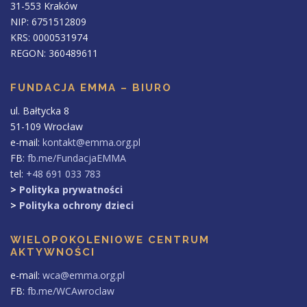
31-553 Kraków
NIP: 6751512809
KRS: 0000531974
REGON: 360489611
FUNDACJA EMMA – BIURO
ul. Bałtycka 8
51-109 Wrocław
e-mail:
kontakt@emma.org.pl
FB:
fb.me/FundacjaEMMA
tel:
+48 691 033 783
>
Polityka prywatności
>
Polityka ochrony dzieci
WIELOPOKOLENIOWE CENTRUM
AKTYWNOŚCI
e-mail:
wca@emma.org.pl
FB:
fb.me/WCAwroclaw