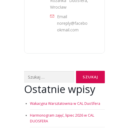
Różanka "DuoSfera,
Wrocław
Email
noreply@facebo
okmail.com
Ostatnie wpisy
Wakacyjna Warsztatownia w CAL DuoSfera
Harmonogram zajęć, lipiec 2026 w CAL
DUOSFERA