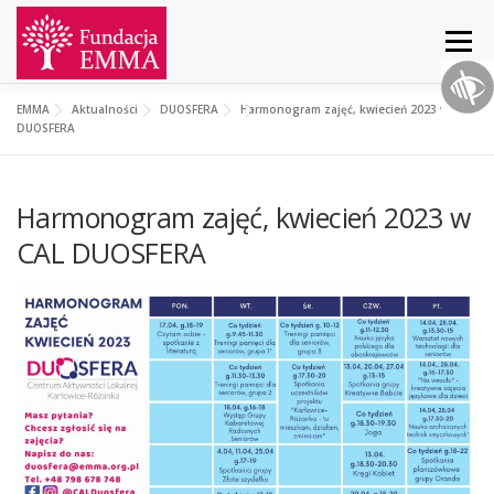
Menu
EMMA
Aktualności
DUOSFERA
Harmonogram zajęć, kwiecień 2023 w CAL
START
O NAS
AKTUALNOŚCI
DZIAŁANIA
DUOSFERA
Harmonogram zajęć, kwiecień 2023 w
PROJEKTY
WSPARCIE
KONTAKT
CAL DUOSFERA