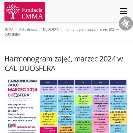
Menu
EMMA
Aktualności
DUOSFERA
Harmonogram zajęć, marzec 2024 w CAL
START
O NAS
AKTUALNOŚCI
DZIAŁANIA
DUOSFERA
Harmonogram zajęć, marzec 2024 w
PROJEKTY
WSPARCIE
KONTAKT
CAL DUOSFERA