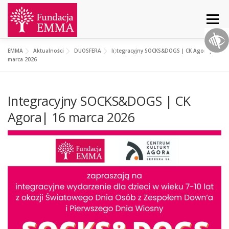
Menu
EMMA
Aktualności
DUOSFERA
Integracyjny SOCKS&DOGS | CK Agora| 16
START
O NAS
AKTUALNOŚCI
DZIAŁANIA
marca 2026
Integracyjny SOCKS&DOGS | CK
PROJEKTY
WSPARCIE
KONTAKT
Agora| 16 marca 2026