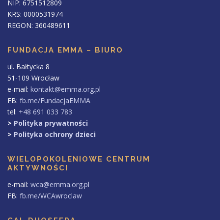
NIP: 6751512809
KRS: 0000531974
REGON: 360489611
FUNDACJA EMMA – BIURO
ul. Bałtycka 8
51-109 Wrocław
e-mail:
kontakt@emma.org.pl
FB:
fb.me/FundacjaEMMA
tel:
+48 691 033 783
>
Polityka prywatności
>
Polityka ochrony dzieci
WIELOPOKOLENIOWE CENTRUM
AKTYWNOŚCI
e-mail:
wca@emma.org.pl
FB:
fb.me/WCAwroclaw