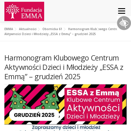
Menu
EMMA
Aktualności
Obornicka 61
Harmonogram Klubowego Centrum
START
O NAS
AKTUALNOŚCI
DZIAŁANIA
Aktywności Dzieci i Młodzieży „ESSA z Emmą” – grudzień 2025
Harmonogram Klubowego Centrum
PROJEKTY
WSPARCIE
KONTAKT
Aktywności Dzieci i Młodzieży „ESSA z
Emmą” – grudzień 2025