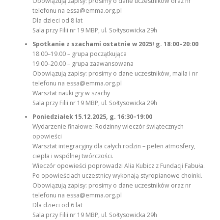
Obowiązują zapisy: prosimy o dane uczestników oraz nr
telefonu na essa@emma.org.pl
Dla dzieci od 8 lat
Sala przy Filii nr 19 MBP, ul. Sołtysowicka 29h
Spotkanie z szachami ostatnie w 2025! g. 18:00–20:00
18.00–19.00 – grupa początkująca
19.00–20.00 – grupa zaawansowana
Obowiązują zapisy: prosimy o dane uczestników, maila i nr
telefonu na essa@emma.org.pl
Warsztat nauki gry w szachy
Sala przy Filii nr 19 MBP, ul. Sołtysowicka 29h
Poniedziałek 15.12.2025, g. 16:30–19:00
Wydarzenie finałowe: Rodzinny wieczór świątecznych
opowieści
Warsztat integracyjny dla całych rodzin – pełen atmosfery,
ciepła i wspólnej twórczości.
Wieczór opowieści poprowadzi Alia Kubicz z Fundacji Fabuła.
Po opowieściach uczestnicy wykonają styropianowe choinki.
Obowiązują zapisy: prosimy o dane uczestników oraz nr
telefonu na essa@emma.org.pl
Dla dzieci od 6 lat
Sala przy Filii nr 19 MBP, ul. Sołtysowicka 29h