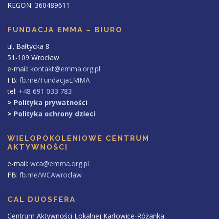
REGON: 360489611
FUNDACJA EMMA – BIURO
ul. Bałtycka 8
51-109 Wrocław
e-mail:
kontakt@emma.org.pl
FB:
fb.me/FundacjaEMMA
tel:
+48 691 033 783
>
Polityka prywatności
>
Polityka ochrony dzieci
WIELOPOKOLENIOWE CENTRUM
AKTYWNOŚCI
e-mail:
wca@emma.org.pl
FB:
fb.me/WCAwroclaw
CAL DUOSFERA
Centrum Aktywności Lokalnej Karłowice-Różanka