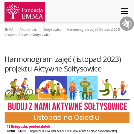
Menu
EMMA
Aktualności
Sołtysowice
Harmonogram zajęć (listopad 2023)
START
O NAS
AKTUALNOŚCI
DZIAŁANIA
projektu Aktywne Sołtysowice
Harmonogram zajęć (listopad 2023)
PROJEKTY
WSPARCIE
KONTAKT
projektu Aktywne Sołtysowice