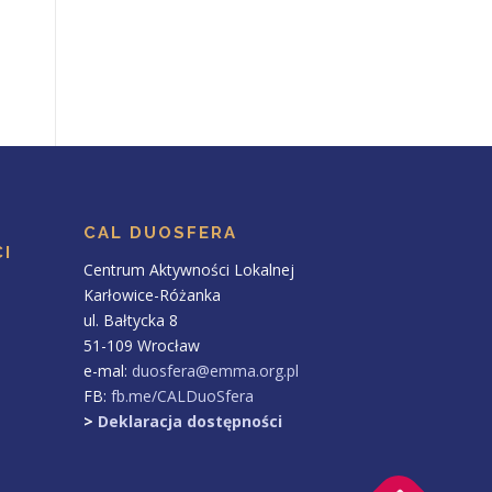
CAL DUOSFERA
I
Centrum Aktywności Lokalnej
Karłowice-Różanka
ul. Bałtycka 8
51-109 Wrocław
e-mal:
duosfera@emma.org.pl
FB:
fb.me/CALDuoSfera
>
Deklaracja dostępności