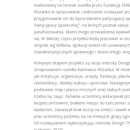
realizowany na terenie osiedla przez Fundację E
Różanka w opracowanie i wdrożenie rozwiązań pro
przygotowanie ich do bycia liderami partycypacji sp
Partycypacji Społecznej”, na których poznali swoj
parafrazowania, skutecznego prowadzenia wywiadó
się. W dalszej części projektu będą pracować w z
zespole wg Belbina, dyskusji wokół ról uznawanyc
charakterystycznych sprawnego i skutecznego zesp
Kolejnym etapem projektu są sesje metodą Design 
zmapowaniem osiedla Karłowice-Różanka. W mnie
jak instytucje, organizacje, urzędy, fundacje, plac
rzemieślnicy, obiekty kultury i sportowe. Następn
podstawie map i plansz mocnych oraz słabych pun
trzeba się zająć. Głównie uczestnicy wskazywali p
bezpieczeństwem, brakiem miejsc do tańczenia i 
wydarzeń, zauważyli brak koszy na śmieci i ławek
prac uczestnicy podzielą się na mniejsze grupy z
ich rozwiązaniem wykorzystując metodę Design Thi
(czerwiec 2023).