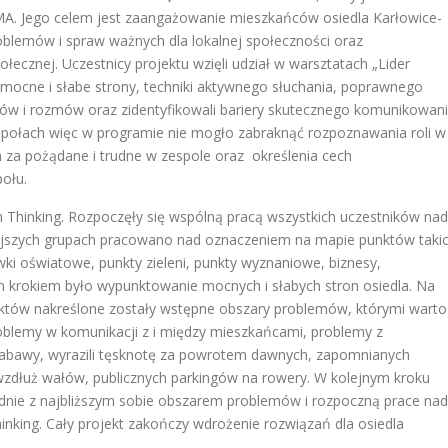
MMA. Jego celem jest zaangażowanie mieszkańców osiedla Karłowice-
blemów i spraw ważnych dla lokalnej społeczności oraz
ołecznej. Uczestnicy projektu wzięli udział w warsztatach „Lider
e mocne i słabe strony, techniki aktywnego słuchania, poprawnego
w i rozmów oraz zidentyfikowali bariery skutecznego komunikowan
espołach więc w programie nie mogło zabraknąć rozpoznawania roli w
h za pożądane i trudne w zespole oraz określenia cech
ołu.
Thinking. Rozpoczęły się wspólną pracą wszystkich uczestników nad
jszych grupach pracowano nad oznaczeniem na mapie punktów taki
ówki oświatowe, punkty zieleni, punkty wyznaniowe, biznesy,
ym krokiem było wypunktowanie mocnych i słabych stron osiedla. Na
któw nakreślone zostały wstępne obszary problemów, którymi warto 
roblemy w komunikacji z i między mieszkańcami, problemy z
zabawy, wyrazili tęsknotę za powrotem dawnych, zapomnianych
 wzdłuż wałów, publicznych parkingów na rowery. W kolejnym kroku
godnie z najbliższym sobie obszarem problemów i rozpoczną prace nad
nking. Cały projekt zakończy wdrożenie rozwiązań dla osiedla