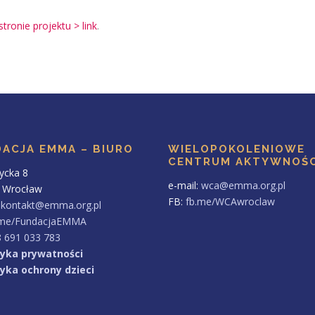
stronie projektu > link
.
ACJA EMMA – BIURO
WIELOPOKOLENIOWE
CENTRUM AKTYWNOŚC
tycka 8
e-mail:
wca@emma.org.pl
 Wrocław
FB:
fb.me/WCAwroclaw
:
kontakt@emma.org.pl
.me/FundacjaEMMA
 691 033 783
tyka prywatności
tyka ochrony dzieci