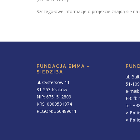
Szczegółowe informacje o projekcie znajdą się na
FUNDACJA EMMA –
FUND
SIEDZIBA
ul. Bał
ul. Cystersów 11
51-109
31-553 Kraków
e-mail
NIP: 6751512809
FB:
fb
KRS: 0000531974
tel:
+48
REGON: 360489611
>
Poli
>
Poli