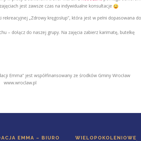
zajęciach jest zawsze czas na indywidualne konsultacje
ki rekreacyjnej „Zdrowy kręgosłup”, która jest w pełni dopasowana d
u – dołącz do naszej grupy. Na zajęcia zabierz karimatę, butelkę
ndacji Emma” jest współfinansowany ze środków Gminy Wrocław
www.wroclaw.pl
ACJA EMMA – BIURO
WIELOPOKOLENIOWE