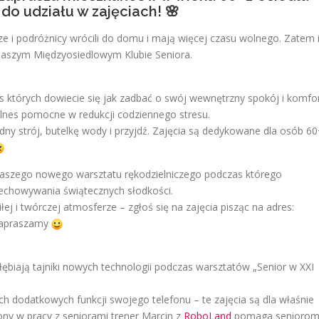
do udziału w zajęciach! 🌸
usze i podróżnicy wrócili do domu i mają więcej czasu wolnego. Zatem 
naszym Międzyosiedlowym Klubie Seniora.
 których dowiecie się jak zadbać o swój wewnętrzny spokój i komfo
ullnes pomocne w redukcji codziennego stresu.
ny strój, butelkę wody i przyjdź. Zajęcia są dedykowane dla osób 6
at naszego nowego warsztatu rękodzielniczego podczas którego
zechowywania świątecznych słodkości.
ej i twórczej atmosferze – zgłoś się na zajęcia pisząc na adres:
zapraszamy
ębiają tajniki nowych technologii podczas warsztatów „Senior w XXI
ch dodatkowych funkcji swojego telefonu – te zajęcia są dla właśnie
ony w pracy z seniorami trener Marcin z
RoboLand
pomaga senioro