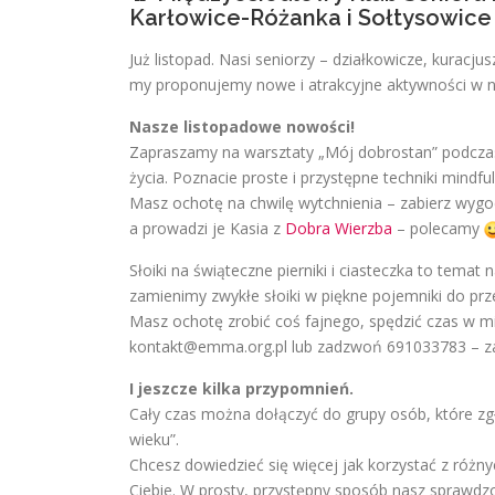
Karłowice-Różanka i Sołtysowice 
Już listopad. Nasi seniorzy – działkowicze, kuracj
my proponujemy nowe i atrakcyjne aktywności w 
Nasze listopadowe nowości!
Zapraszamy na warsztaty „Mój dobrostan” podczas
życia. Poznacie proste i przystępne techniki mindf
Masz ochotę na chwilę wytchnienia – zabierz wygod
a prowadzi je Kasia z
Dobra Wierzba
– polecamy
Słoiki na świąteczne pierniki i ciasteczka to tem
zamienimy zwykłe słoiki w piękne pojemniki do pr
Masz ochotę zrobić coś fajnego, spędzić czas w mił
kontakt@emma.org.pl lub zadzwoń 691033783 – 
I jeszcze kilka przypomnień.
Cały czas można dołączyć do grupy osób, które zgł
wieku”.
Chcesz dowiedzieć się więcej jak korzystać z różny
Ciebie. W prosty, przystępny sposób nasz sprawdz